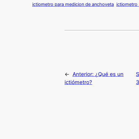
ictiometro para medicion de anchoveta
ictiometro
←
Anterior:
¿Qué es un
S
ictiómetro?
3