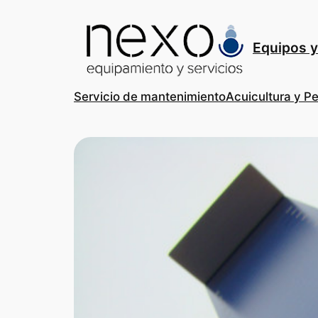
Saltar
al
contenido
Equipos y
Servicio de mantenimiento
Acuicultura y P