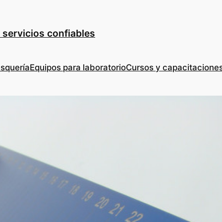
 servicios confiables
esquería
Equipos para laboratorio
Cursos y capacitacione