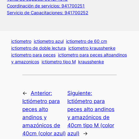
Coordinación de servicios: 941700251
Servicio de Capacitaciones: 941700252
ictiometro
ictiometro azul
ictiometro de 60 cm
ictiometro de doble lectura
ictiometro krausshenke
ictiometro para peces
ictiometro para peces altoandinos
y amazonicos
ictiometro tipo M
krausshenke
←
Anterior:
Siguiente:
Ictiómetro para
Ictiómetro para
peces alto
peces alto andinos
andinos y
y amazónicos de
amazónicos de
40cm tipo M (color
40cm (color azul)
azul)
→