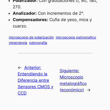
Polarizador:
Con graduaciones 0, 90, 180,
270.
Analizador:
Con incrementos de 2°.
Compensadores:
Cuña de yeso, mica y
cuarzo.
microscopio de polarización
microscopio petrografico
minerología
petrografía
←
Anterior:
Siguiente:
Entendiendo la
Microscopio
Diferencia entre
metalográfico
Sensores CMOS y
(económico)
→
CCD