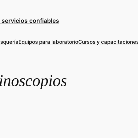
 servicios confiables
esquería
Equipos para laboratorio
Cursos y capacitacione
inoscopios