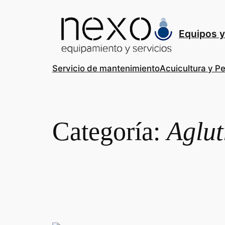
Saltar
al
contenido
Equipos y
Servicio de mantenimiento
Acuicultura y P
Categoría:
Aglut