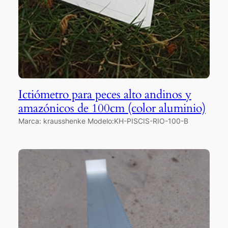
Ictiómetro para peces alto andinos y
amazónicos de 100cm (color aluminio)
Marca: krausshenke Modelo:KH-PISCIS-RIO-100-B