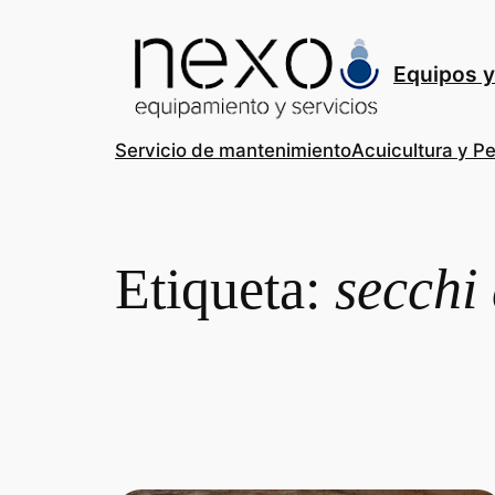
Saltar
al
contenido
Equipos y
Servicio de mantenimiento
Acuicultura y P
Etiqueta:
secchi