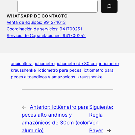
Search
WHATSAPP DE CONTACTO
Venta de equipos: 991274613
Coordinación de servicios: 941700251
Servicio de Capacitaciones: 941700252
acuicultura
ictiometro
ictiometro de 30 cm
ictiometro
krausshenke
ictiometro para peces
ictiometro para
peces altoandinos y amazonicos
krausshenke
←
Anterior:
Ictiómetro para
Siguiente:
peces alto andinos y
Regla
amazónicos de 30cm (color
Von
aluminio)
Bayer
→